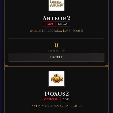
Arteon2
FARM
KOLAY
Açılış:
24.04.2026
Max Lv:
55-120
121
0
TOPLAM OY
İNCELE
Noxus2
OFFICIAL
ZOR
Açılış:
24.04.2026
Max Lv:
1-99
123