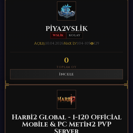
PİYA2VSLİK
WSLIK
KOLAY
Açılış:
10.04.2026
Max Lv:
104-105
129
0
TOPLAM OY
İNCELE
Harbi2 Global - 1-120 Official
Mobile & PC Metin2 PVP
Server