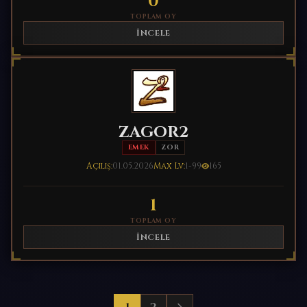
0
TOPLAM OY
İNCELE
ZAGOR2
EMEK
ZOR
Açılış:
01.05.2026
Max Lv:
1-99
165
1
TOPLAM OY
İNCELE