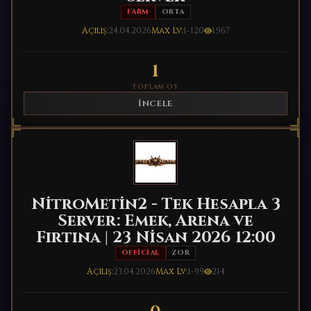
FARM
ORTA
Açılış:
24.04.2026
Max Lv:
1-120
1,967
1
TOPLAM OY
İNCELE
NitroMetin2 - Tek Hesapla 3
Server: Emek, Arena ve
Fırtına | 23 Nisan 2026 12:00
OFFICIAL
ZOR
Açılış:
23.04.2026
Max Lv:
1-99
214