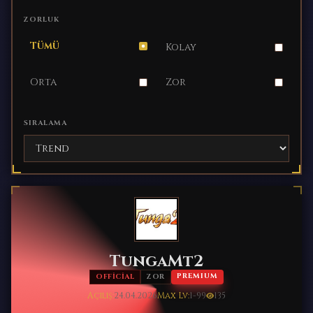
ZORLUK
Tümü
Kolay
Orta
Zor
SIRALAMA
TungaMt2
PREMIUM
OFFICIAL
ZOR
Açılış:
24.04.2026
Max Lv:
1-99
135