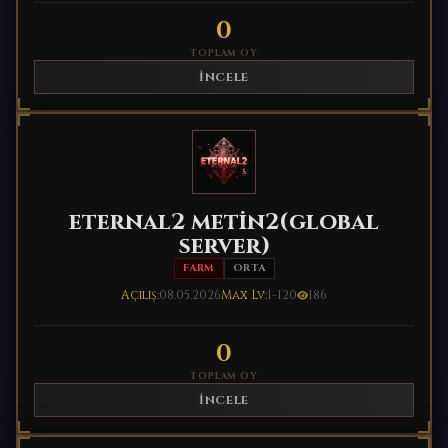
0
TOPLAM OY
İNCELE
eternal2 metin2(global
server)
FARM
ORTA
Açılış:
08.05.2026
Max Lv:
1-120
186
0
TOPLAM OY
İNCELE