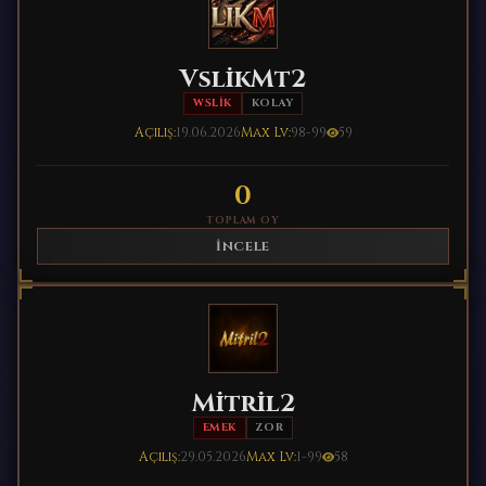
VslikMt2
WSLIK
KOLAY
Açılış:
19.06.2026
Max Lv:
98-99
59
0
TOPLAM OY
İNCELE
Mitril2
EMEK
ZOR
Açılış:
29.05.2026
Max Lv:
1-99
58