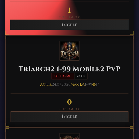
1
TOPLAM OY
İNCELE
Triarch2 1-99 Mobile2 PvP
OFFICIAL
ZOR
Açılış:
24.07.2026
Max Lv:
1-99
17
0
TOPLAM OY
İNCELE