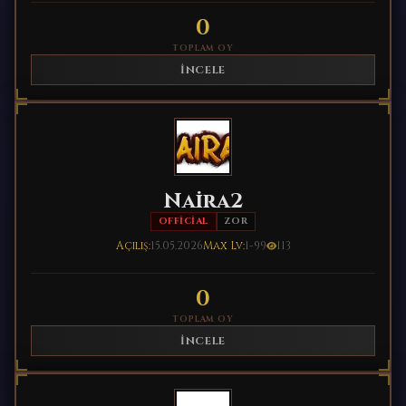
0
TOPLAM OY
İNCELE
Naira2
OFFICIAL
ZOR
Açılış:
15.05.2026
Max Lv:
1-99
113
0
TOPLAM OY
İNCELE